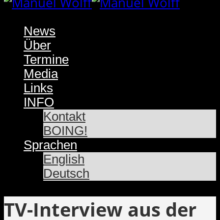
News
Über
Termine
Media
Links
INFO
Kontakt
BOING!
Sprachen
English
Deutsch
TV-Interview aus der