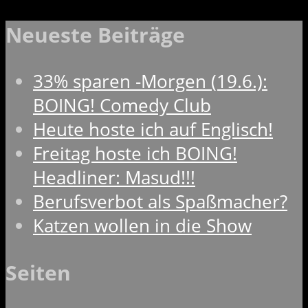
Neueste Beiträge
33% sparen -Morgen (19.6.):
BOING! Comedy Club
Heute hoste ich auf Englisch!
Freitag hoste ich BOING!
Headliner: Masud!!!
Berufsverbot als Spaßmacher?
Katzen wollen in die Show
Seiten