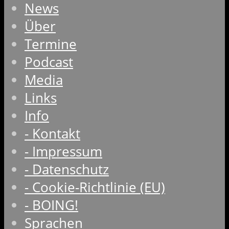
News
Über
Termine
Podcast
Media
Links
Info
- Kontakt
- Impressum
- Datenschutz
- Cookie-Richtlinie (EU)
- BOING!
Sprachen