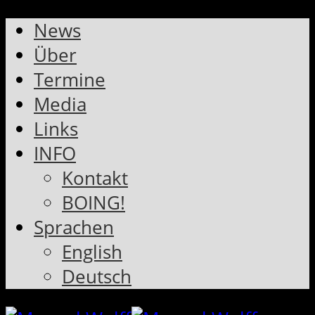
News
Über
Termine
Media
Links
INFO
Kontakt
BOING!
Sprachen
English
Deutsch