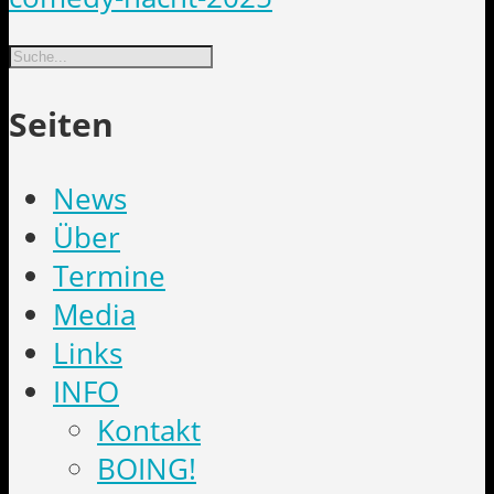
Suche
Seiten
News
Über
Termine
Media
Links
INFO
Kontakt
BOING!