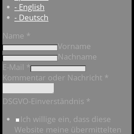
- English
- Deutsch
Name
*
Vorname
Nachname
E-Mail
*
Kommentar oder Nachricht
*
DSGVO-Einverständnis
*
Ich willige ein, dass diese
Website meine übermittelten