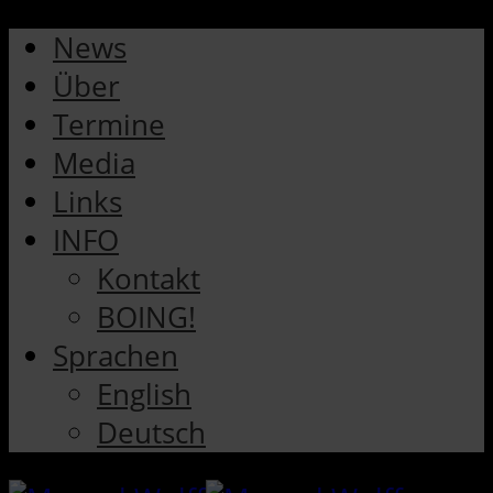
News
Über
Termine
Media
Links
INFO
Kontakt
BOING!
Sprachen
English
Deutsch