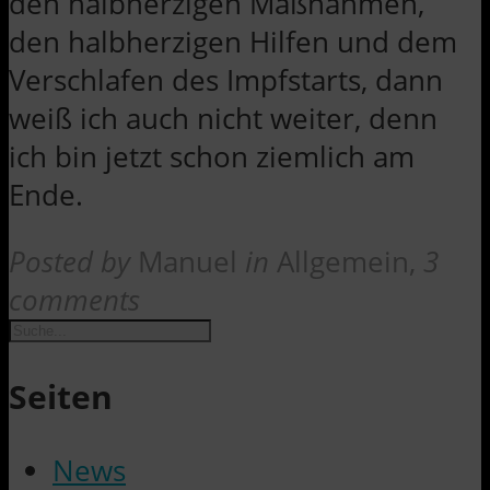
den halbherzigen Maßnahmen,
den halbherzigen Hilfen und dem
Verschlafen des Impfstarts, dann
weiß ich auch nicht weiter, denn
ich bin jetzt schon ziemlich am
Ende.
Posted by
Manuel
in
Allgemein
,
3
comments
Suche
Seiten
News