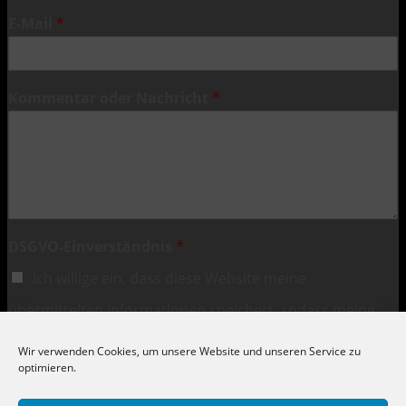
E-Mail
*
Kommentar oder Nachricht
*
DSGVO-Einverständnis
*
Ich willige ein, dass diese Website meine
übermittelten Informationen speichert, sodass meine
Anfrage beantwortet werden kann.
Wir verwenden Cookies, um unsere Website und unseren Service zu
optimieren.