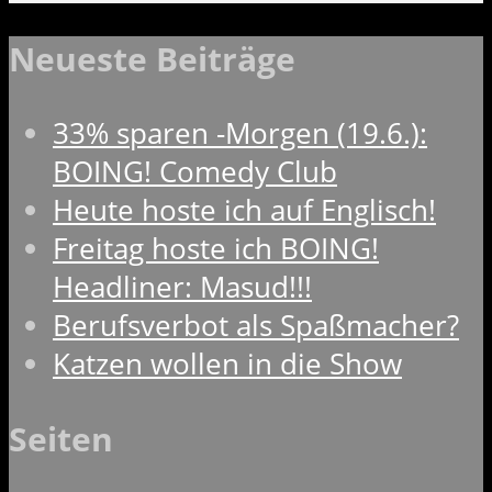
Neueste Beiträge
33% sparen -Morgen (19.6.):
BOING! Comedy Club
Heute hoste ich auf Englisch!
Freitag hoste ich BOING!
Headliner: Masud!!!
Berufsverbot als Spaßmacher?
Katzen wollen in die Show
Seiten