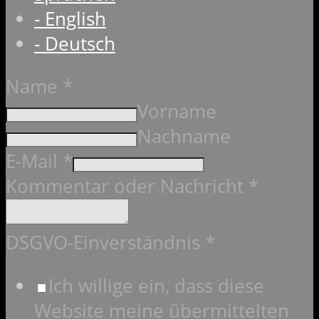
- English
- Deutsch
Name
*
Vorname
Nachname
E-Mail
*
Kommentar oder Nachricht
*
DSGVO-Einverständnis
*
Ich willige ein, dass diese
Website meine übermittelten