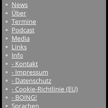
News
Über
Termine
Podcast
Media
Links
Info
- Kontakt
- Impressum
- Datenschutz
- Cookie-Richtlinie (EU)
- BOING!
Sprachen