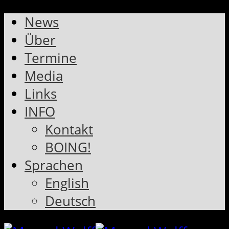
News
Über
Termine
Media
Links
INFO
Kontakt
BOING!
Sprachen
English
Deutsch