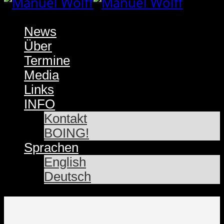
News
Über
Termine
Media
Links
INFO
Kontakt
BOING!
Sprachen
English
Deutsch