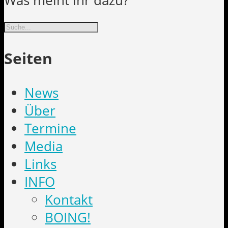
Was meint ihr dazu?
Suche
Seiten
News
Über
Termine
Media
Links
INFO
Kontakt
BOING!