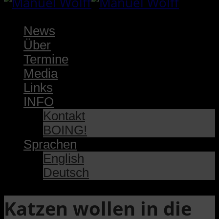
News
Über
Termine
Media
Links
INFO
Kontakt
BOING!
Sprachen
English
Deutsch
Katzen wollen in die