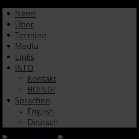
News
Über
Termine
Media
Links
INFO
Kontakt
BOING!
Sprachen
English
Deutsch