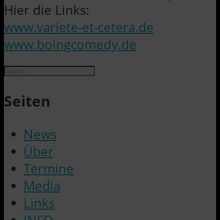
Hier die Links:
www.variete-et-cetera.de
www.boingcomedy.de
Suche
Seiten
News
Über
Termine
Media
Links